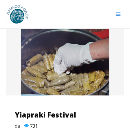
Vai
Navigazione
Mai
al
articoli
Men
contenuto
Yiapraki Festival
da
731