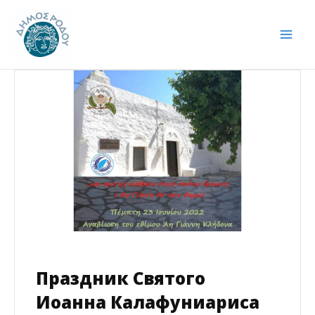
Перейти
Навигация
Mai
к
по
Men
содержимому
записям
Праздник Святого
Иоанна Калафуниариса