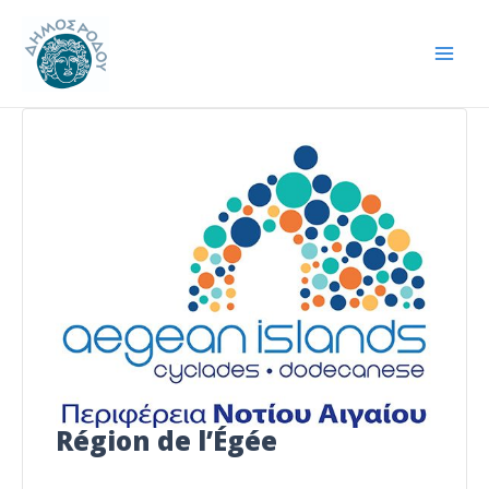
Aller
Navigation
Mai
au
des
Men
contenu
articles
Région de l’Égée