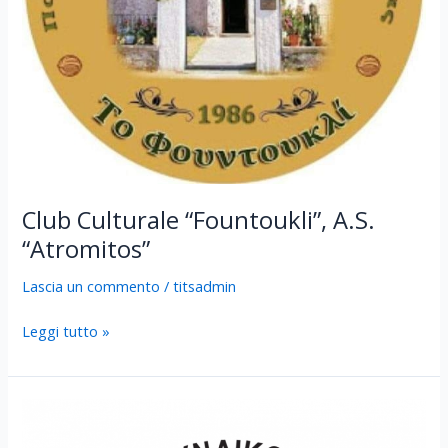
Club Culturale “Fountoukli”, A.S.
“Atromitos”
Lascia un commento
/
titsadmin
Leggi tutto »
Associazione
delle