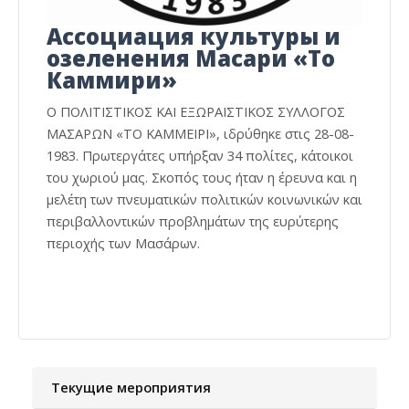
Ассоциация культуры и
озеленения Масари «То
Каммири»
Ο ΠΟΛΙΤΙΣΤΙΚΟΣ ΚΑΙ ΕΞΩΡΑΪΣΤΙΚΟΣ ΣΥΛΛΟΓΟΣ
ΜΑΣΑΡΩΝ «ΤΟ ΚΑΜΜΕΙΡΙ», ιδρύθηκε στις 28-08-
1983. Πρωτεργάτες υπήρξαν 34 πολίτες, κάτοικοι
του χωριού μας. Σκοπός τους ήταν η έρευνα και η
μελέτη των πνευματικών πολιτικών κοινωνικών και
περιβαλλοντικών προβλημάτων της ευρύτερης
περιοχής των Μασάρων.
Текущие мероприятия