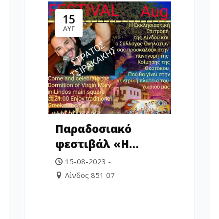
15
ΑΥΓ
Παραδοσιακό
φεστιβάλ «Η
κοίμηση της
15-08-2023 -
Θεοτόκου»
Λίνδος 851 07